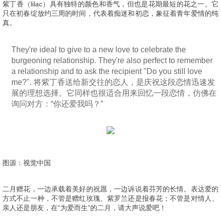
紫丁香（lilac）具有独特的颜色和香气，但也是花期最短的花之一。它
只在初春绽放约三周的时间，代表着痴迷和初恋，象征着青年爱情的纯
真。
They're ideal to give to a new love to celebrate the
burgeoning relationship. They're also perfect to remember
a relationship and to ask the recipient "Do you still love
me?". 将紫丁香送给新交往的恋人，是庆祝这段恋情迅速发
展的理想选择。它同样也很适合用来回忆一段恋情，仿佛在
询问对方：“你还爱我吗？”
图源：视觉中国
二月赠花，一边承载着美好的祝愿，一边诉说着芬芳的长情。表达爱的
方式不止一种，不管是赠红玫瑰、紫罗兰还是报春花；不管是对情人、
亲人还是朋友，在“为爱而生”的二月，请大声说爱吧！