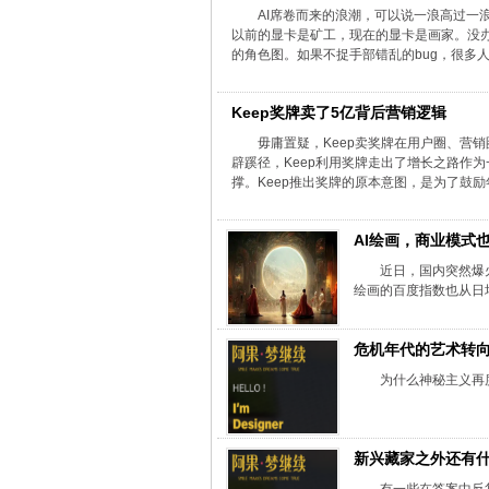
AI席卷而来的浪潮，可以说一浪高过一浪
以前的显卡是矿工，现在的显卡是画家。没办
的角色图。如果不捉手部错乱的bug，很多人基
Keep奖牌卖了5亿背后营销逻辑
毋庸置疑，Keep卖奖牌在用户圈、营
辟蹊径，Keep利用奖牌走出了增长之路作
撑。Keep推出奖牌的原本意图，是为了鼓励年
AI绘画，商业模式
近日，国内突然爆
绘画的百度指数也从日均
危机年代的艺术转
为什么神秘主义再
新兴藏家之外还有