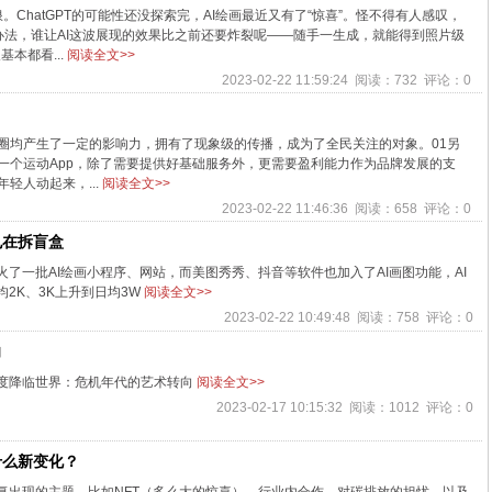
。ChatGPT的可能性还没探索完，AI绘画最近又有了“惊喜”。怪不得有人感叹，
法，谁让AI这波展现的效果比之前还要炸裂呢——随手一生成，就能得到照片级
本都看...
阅读全文>>
2023-02-22 11:59:24 阅读：732 评论：0
销圈均产生了一定的影响力，拥有了现象级的传播，成为了全民关注的对象。01另
为一个运动App，除了需要提供好基础服务外，更需要盈利能力作为品牌发展的支
轻人动起来，...
阅读全文>>
2023-02-22 11:46:36 阅读：658 评论：0
也在拆盲盒
火了一批AI绘画小程序、网站，而美图秀秀、抖音等软件也加入了AI画图功能，AI
2K、3K上升到日均3W
阅读全文>>
2023-02-22 10:49:48 阅读：758 评论：0
向
度降临世界：危机年代的艺术转向
阅读全文>>
2023-02-17 10:15:32 阅读：1012 评论：0
什么新变化？