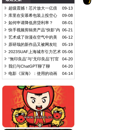
超级震撼！芯片放大一亿倍
09-13
库里在安慕希包装上投空心
09-08
三分
如何申请降低房贷利率？
08-01
快手视频剪辑类产品“快影”内
06-21
测
艺术成了弥漫在空气中的美
06-12
好
原研哉的新作品又被网友吐
05-19
槽了？
2023SUAF上海城市引力艺术
05-06
节
“無印良品”与“无印良品”打官
04-20
司
我们与ChatGPT聊了聊
04-20
电影《深海》：使用的动画
04-14
离子水墨技术