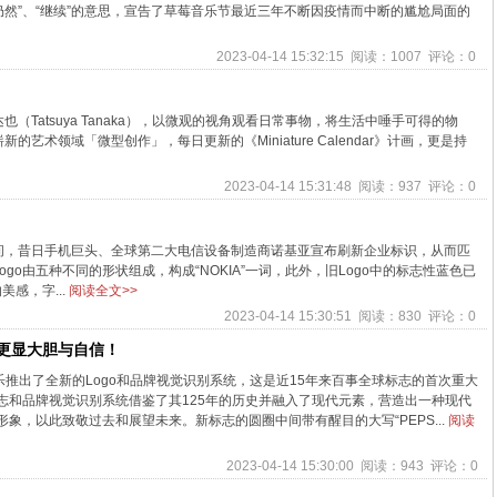
个词有“仍然”、“继续”的意思，宣告了草莓音乐节最近三年不断因疫情而中断的尴尬局面的
2023-04-14 15:32:15 阅读：1007 评论：0
Tatsuya Tanaka），以微观的视角观看日常事物，将生活中唾手可得的物
术领域「微型创作」，每日更新的《Miniature Calendar》计画，更是持
2023-04-14 15:31:48 阅读：937 评论：0
间，昔日手机巨头、全球第二大电信设备制造商诺基亚宣布刷新企业标识，从而匹
o由五种不同的形状组成，构成“NOKIA”一词，此外，旧Logo中的标志性蓝色已
感，字...
阅读全文>>
2023-04-14 15:30:51 阅读：830 评论：0
，更显大胆与自信！
乐推出了全新的Logo和品牌视觉识别系统，这是近15年来百事全球标志的首次重大
志和品牌视觉识别系统借鉴了其125年的历史并融入了现代元素，营造出一种现代
象，以此致敬过去和展望未来。新标志的圆圈中间带有醒目的大写“PEPS...
阅读
2023-04-14 15:30:00 阅读：943 评论：0