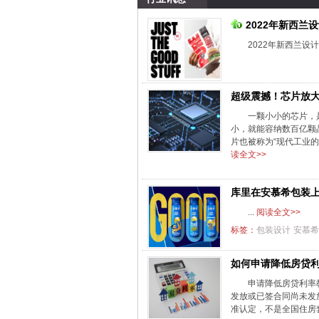
2022年新西兰
2022年新西兰设
超级震撼！芯片放
一颗小小的芯片，
小，就能容纳数百亿颗
片也被称为“现代工业的心
读全文>>
库里在安慕希包装
...
阅读全文>>
标签：
包装设计
安慕希
如何申请降低房贷
申请降低房贷利率教
发放或已签合同尚未发放
准认定，不是全国住房套