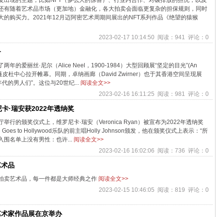
复出现的主题，比如NFT（多么大的惊喜）、行业内合作、对碳排放的担忧，以及
还有随着艺术品市场（更加地）金融化，各大拍卖会面临更复杂的担保规则，同时
的购买力。2021年12月迈阿密艺术周期间展出的NFT系列作品《绝望的猿猴
2023-02-17 10:14:50 阅读：941 评论：0
子
年的爱丽丝·尼尔（Alice Neel，1900-1984）大型回顾展“坚定的目光”(An
终于在蓬皮杜中心拉开帷幕。同期，卓纳画廊（David Zwirner）也于其香港空间呈现展
代的男人们”。这位与20世纪...
阅读全文>>
2023-02-16 16:11:25 阅读：981 评论：0
卡·瑞安获2022年透纳奖
行的颁奖仪式上，维罗尼卡·瑞安（Veronica Ryan）被宣布为2022年透纳奖
 Goes to Hollywood乐队的前主唱Holly Johnson颁发，他在颁奖仪式上表示：“所
围名单上没有男性：也许...
阅读全文>>
2023-02-16 16:02:06 阅读：736 评论：0
艺术品
拍卖艺术品，每一件都是大师经典之作
阅读全文>>
2023-02-15 10:46:05 阅读：819 评论：0
艺术家作品展在京举办