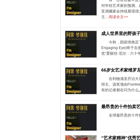
有一些在答案中反
对年轻艺术家的预测。
亚洲藏家会持续展现强大
主...
阅读全文>>
成人世界里的野孩
今秋，因疫情推迟了两
Engaging Eye)
览“爱丽丝·尼尔：六十年
66岁女艺术家维罗尼
在利物浦圣乔治大厅举
得主。该奖项由Frankie
有的记者都在问为什么入
最昂贵的十件拍卖
全球最昂贵的十件
“艺术家精神”优秀