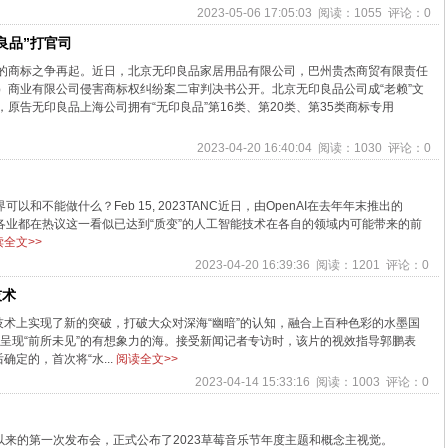
2023-05-06 17:05:03 阅读：1055 评论：0
良品”打官司
的商标之争再起。近日，北京无印良品家居用品有限公司，巴州贵杰商贸有限责任
）商业有限公司侵害商标权纠纷案二审判决书公开。北京无印良品公司成“老赖”文
原告无印良品上海公司拥有“无印良品”第16类、第20类、第35类商标专用
2023-04-20 16:40:04 阅读：1030 评论：0
以和不能做什么？Feb 15, 2023TANC近日，由OpenAI在去年年末推出的
行各业都在热议这一看似已达到“质变”的人工智能技术在各自的领域内可能带来的前
读全文>>
2023-04-20 16:39:36 阅读：1201 评论：0
技术
术上实现了新的突破，打破大众对深海“幽暗”的认知，融合上百种色彩的水墨国
，呈现“前所未见”的有想象力的海。接受新闻记者专访时，该片的视效指导郭鹏表
定的，首次将“水...
阅读全文>>
2023-04-14 15:33:16 阅读：1003 评论：0
开年以来的第一次发布会，正式公布了2023草莓音乐节年度主题和概念主视觉。