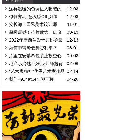
这样温暖的色调让人暖暖的
12-08
💗
似静亦动-意境感GIF,好看
12-08
安长海 - 国际美术设计师
11-01
超级震撼！芯片放大一亿倍
09-13
2022年新西兰设计师协会最
12-13
佳包装设计奖
如何申请降低房贷利率？
08-01
库里在安慕希包装上投空心
09-08
三分
地产形势越不好,设计师越背
02-06
锅
“艺术家精神”优秀艺术家作品
02-14
展在京举办
我们与ChatGPT聊了聊
04-20