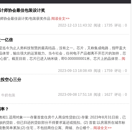
设计师协会最佳包装设计奖
计师协会最佳设计奖/包装获奖作品
阅读全文>>
2022-12-13 11:43:32 阅读：1735 评论：0
大一亿倍
是迄今为止人类科技智慧的最高结晶，没有之一。芯片，又称集成电路，指甲盖大
晶体管，输出强大的运算能力。当今社会，任何电子产品都离不开芯片的加持，芯
脏”。截至目前，芯片已进入纳米级，即0.000000001米。芯片上的晶体管...
阅
2023-09-13 18:08:49 阅读：1759 评论：0
上投空心三分
2023-09-08 17:51:18 阅读：1627 评论：0
牛奶包装
利率？
程1.适用对象一一存量首套住房个人商业性贷款(1) 存量: 2023年8月31日前，已
的贷款，但已归还的贷款部分不得要求返还或抵扣。(2) 首套:以房屋所在城市标
数简单累加;(2) 住宅，不包括商住公寓、商铺、办公楼个...
阅读全文>>