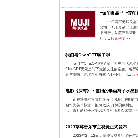
“無印良品”与“无印
中日两家无印良品
公司，无印良品（上海
书显示，法院审理查明，
权，...
阅读全文>>
我们与ChatGPT聊了聊
我们与ChatGPT聊了聊，它在当代艺术界可
ChatGPT无疑是时下最被关注的话题。各
景与影响，艺术产业自然也不例外。《...
阅
电影《深海》：使用的动画离子水墨
正在热映的春节档影片《深海》在制作技
画作为美术概念，把海做成“打翻的颜料缸”
示，影片的粒子水墨风格是经历多次试错之后确
2023草莓音乐节主视觉正式发布
2023年2月12日，摩登天空举行了