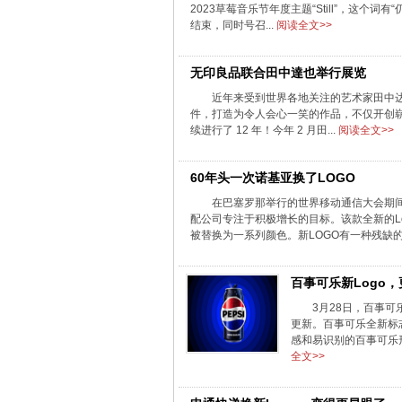
2023草莓音乐节年度主题“Still”，这
结束，同时号召...
阅读全文>>
无印良品联合田中達也举行展览
近年来受到世界各地关注的艺术家田中达也（
件，打造为令人会心一笑的作品，不仅开创崭新的艺
续进行了 12 年！今年 2 月田...
阅读全文>>
60年头一次诺基亚换了LOGO
在巴塞罗那举行的世界移动通信大会期
配公司专注于积极增长的目标。该款全新的Log
被替换为一系列颜色。新LOGO有一种残缺的美
百事可乐新Logo
3月28日，百事可
更新。百事可乐全新标
感和易识别的百事可乐形
全文>>