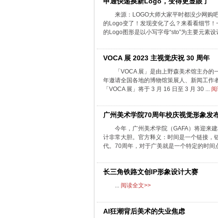
申通快递换新Logo，变得更显眼了
来源：LOGO大师大家平时都没少网购
的Logo变了！发现变化了么？来看看细节
的Logo图形是以小写字母“sto”为主要元素设计
VOCA 展 2023 主视觉庆祝 30 周年
「VOCA 展」是由上野森美术馆主办的
年邀请全国各地的博物馆策展人、新闻工作者
「VOCA 展」将于 3 月 16 日至 3 月 30 ...
阅
广州美术学院70周年校庆视觉形象发
今年，广州美术学院（GAFA）将迎来
计非常大胆。官方释义：时间是一个链接，
代。70周年，对于广美就是一个特定的时间点，7
长三角铁路文创IP形象设计大赛
...
阅读全文>>
AI狂潮背后美术的失业焦虑