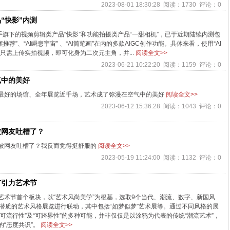
2023-08-01 18:30:28 阅读：1730 评论：0
“快影”内测
手旗下的视频剪辑类产品“快影”和功能拍摄类产品“一甜相机”，已于近期陆续内测包
文案推荐”、“AI瞬息宇宙” 、“AI简笔画”在内的多款AIGC创作功能。具体来看，使用“AI
只需上传实拍视频，即可化身为二次元主角，并...
阅读全文>>
2023-06-21 10:22:20 阅读：1159 评论：0
气中的美好
最好的场馆、全年展览近千场，艺术成了弥漫在空气中的美好
阅读全文>>
2023-06-12 15:36:28 阅读：1043 评论：0
被网友吐槽了？
被网友吐槽了？我反而觉得挺舒服的
阅读全文>>
2023-05-19 11:24:00 阅读：1132 评论：0
城市引力艺术节
艺术节首个板块，以“艺术风尚美学”为根基，选取9个当代、潮流、数字、新国风
性及流行潜质的艺术风格展览进行联动，其中包括“如梦似梦”艺术展等。通过不同风格的展
可流行性”及“可跨界性”的多种可能，并非仅仅是以涂鸦为代表的传统“潮流艺术”，
“态度共识”。
阅读全文>>